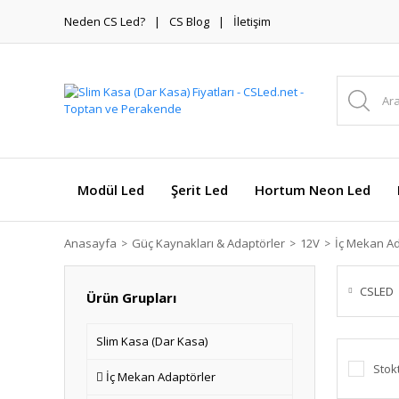
Neden CS Led?
CS Blog
İletişim
Modül Led
Şerit Led
Hortum Neon Led
Anasayfa
Güç Kaynakları & Adaptörler
12V
İç Mekan Ad
CSLED
Ürün Grupları
Slim Kasa (Dar Kasa)
Stok
İç Mekan Adaptörler