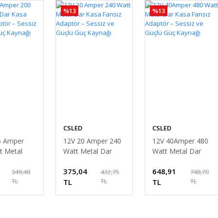
%13
%13
CSLED
CSLED
5 Amper
12V 20 Amper 240
12V 40Amper 480
t Metal
Watt Metal Dar
Watt Metal Dar
a Fansız
Kasa Fansız
Kasa Fansız
375,04
648,91
– Sessiz ve
Adaptör – Sessiz ve
Adaptör – Sessiz ve
349,48
432,75
748,70
TL
TL
TL
üç Kaynağı
Güçlü Güç Kaynağı
TL
Güçlü Güç Kaynağı
TL