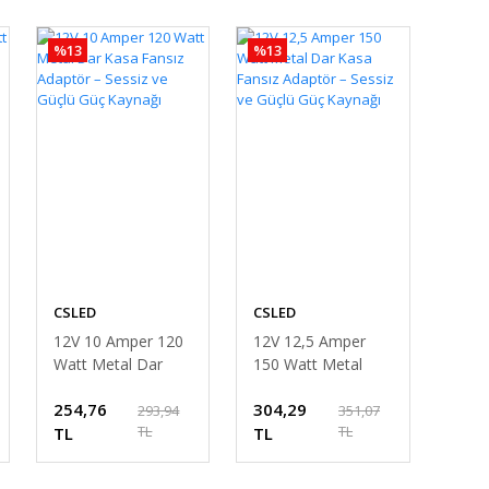
%13
%13
CSLED
CSLED
12V 10 Amper 120
12V 12,5 Amper
Watt Metal Dar
150 Watt Metal
Kasa Fansız
Dar Kasa Fansız
254,76
304,29
Adaptör – Sessiz ve
Adaptör – Sessiz ve
293,94
351,07
TL
TL
Güçlü Güç Kaynağı
TL
Güçlü Güç Kaynağı
TL