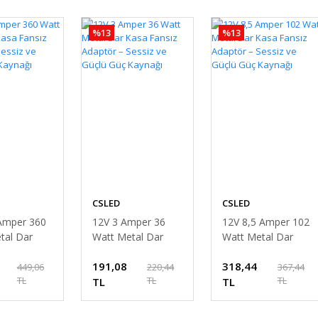
%13
%13
CSLED
CSLED
Amper 360
12V 3 Amper 36
12V 8,5 Amper 102
tal Dar
Watt Metal Dar
Watt Metal Dar
nsız
Kasa Fansız
Kasa Fansız
191,08
318,44
– Sessiz ve
Adaptör – Sessiz ve
Adaptör – Sessiz ve
449,06
220,44
367,44
TL
TL
TL
üç Kaynağı
Güçlü Güç Kaynağı
TL
Güçlü Güç Kaynağı
TL