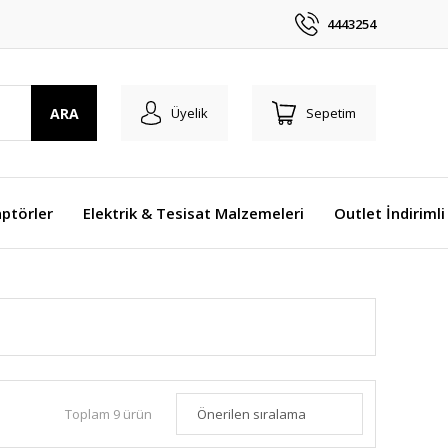
4443254
ARA
Üyelik
Sepetim
ptörler
Elektrik & Tesisat Malzemeleri
Outlet İndirimli
Toplam 9 ürün