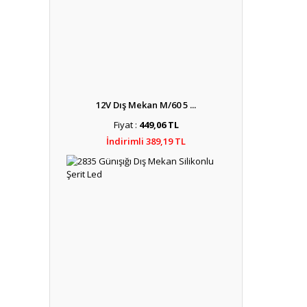
12V Dış Mekan M/60 5 ...
Fiyat :
449,06 TL
İndirimli 389,19 TL