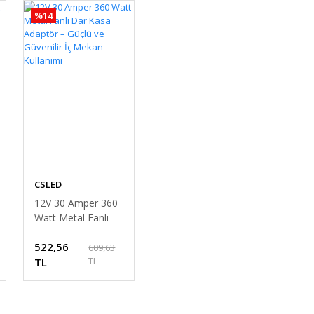
%14
CSLED
12V 30 Amper 360
Watt Metal Fanlı
Dar Kasa Adaptör
522,56
– Güçlü ve Güvenilir
609,63
TL
İç Mekan Kullanımı
TL