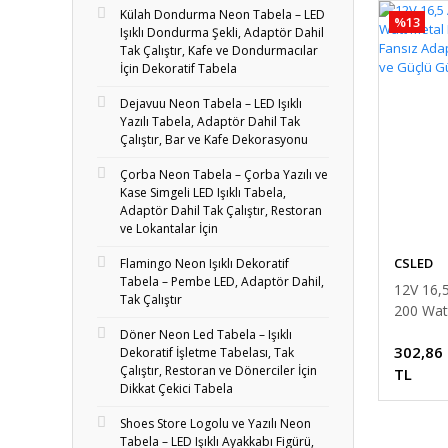
Külah Dondurma Neon Tabela – LED
%13
Işıklı Dondurma Şekli, Adaptör Dahil
Tak Çalıştır, Kafe ve Dondurmacılar
İçin Dekoratif Tabela
Dejavuu Neon Tabela – LED Işıklı
Yazılı Tabela, Adaptör Dahil Tak
Çalıştır, Bar ve Kafe Dekorasyonu
Çorba Neon Tabela – Çorba Yazılı ve
Kase Simgeli LED Işıklı Tabela,
Adaptör Dahil Tak Çalıştır, Restoran
ve Lokantalar İçin
CSLED
Flamingo Neon Işıklı Dekoratif
Tabela – Pembe LED, Adaptör Dahil,
12V 16,
Tak Çalıştır
200 Wat
Dar Kas
Döner Neon Led Tabela – Işıklı
302,86
Adaptör 
Dekoratif İşletme Tabelası, Tak
Çalıştır, Restoran ve Dönerciler İçin
Güçlü G
TL
Dikkat Çekici Tabela
Shoes Store Logolu ve Yazılı Neon
Tabela – LED Işıklı Ayakkabı Figürü,