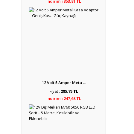
İndirimli 353,81 TL
12 Volt 5 Amper Meta ...
Fiyat :
285,75 TL
İndirimli 247,68 TL