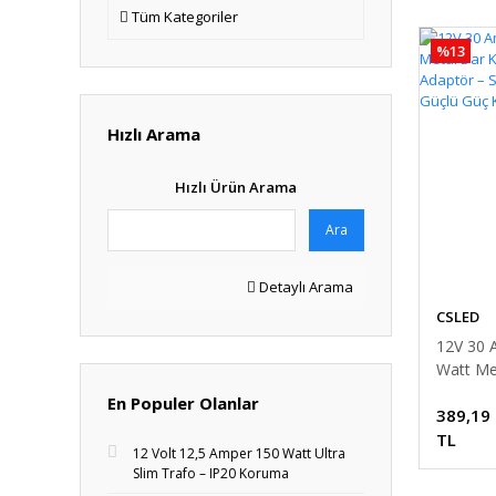
Tüm Kategoriler
%13
Hızlı Arama
Hızlı Ürün Arama
Ara
Detaylı Arama
CSLED
12V 30 
Watt Me
Kasa Fa
En Populer Olanlar
389,19
Adaptör 
Güçlü G
TL
12 Volt 12,5 Amper 150 Watt Ultra
Slim Trafo – IP20 Koruma