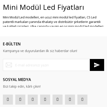
Mini Modül Led Fiyatları
Mini Modül Led modelleri, en ucuz mini modül led fiyatları, CS Led
patentli markaları yanında ithalatçı ve distribütör şirketlerin garantili
ve kaliteli ürünleri, ülke çapında yaygın en iyi mini modül led modelleri
burada.
Mini Modül Led Çeşitleri
E-BÜLTEN
Sitemizde 2835 3000K, 10000K, 15000K, epoksili, 3'lü, beyaz, yeşil,
Kampanya ve duyurulardan ilk siz haberdar olun!
kırmızı, mavi, gün ışığı gibi birçok
mini modül led
marka, model, renk
ve çeşitli watt değerlerine ulaşabilir, detaylı özelliklerini
karşılaştırabilirsiniz. 20'den fazla enjeksiyonlu modül led çeşidi en
uygun fiyatlarla sektörün inovasyonda öncü şirketi Cs Led
Teknolojileri toptan ve perakende satış platformu CsLed.net'ten satın
alabilirsiniz.
SOSYAL MEDYA
Bizi takip edin, kârlı çıkın!