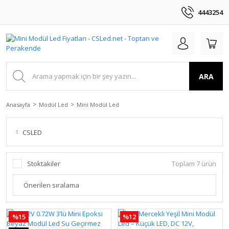
4443254
ARA
Anasayfa
Modül Led
Mini Modül Led
CSLED
Stoktakiler
Toplam 7 ürün
%15
%12