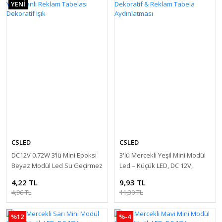
YENİ
CSLED
CSLED
DC12V 0.72W 3’lü Mini Epoksi
3'lü Mercekli Yeşil Mini Modül
Beyaz Modül Led Su Geçirmez
Led – Küçük LED, DC 12V,
Yapışkanlı Reklam Tabelası
Dekoratif & Reklam Tabela
4,22 TL
9,93 TL
Dekoratif Işık
Aydınlatması
4,96 TL
11,30 TL
%12
%-4