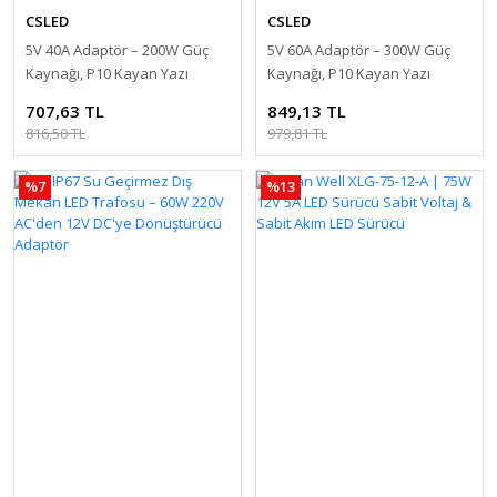
CSLED
CSLED
5V 40A Adaptör – 200W Güç
5V 60A Adaptör – 300W Güç
Kaynağı, P10 Kayan Yazı
Kaynağı, P10 Kayan Yazı
Adaptörü, Kalın Kasa Trafo
Adaptörü, Fanlı Kalın Kasa
707,63 TL
849,13 TL
Trafo
816,50 TL
979,81 TL
%7
%13