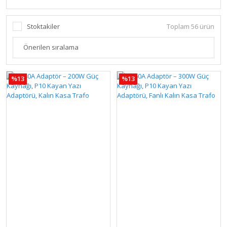
Stoktakiler
Toplam 56 ürün
%13
%13