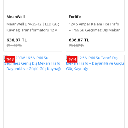
MeanWell
Forlife
MeanWell LPV-35-12 | LED Güç
12V 5 Amper Kalem Tipi Trafo
Kaynağı Transformatörü 12 V
– IP66 Su Geçirmez Dış Mekan
/ 3 A / 36 W IP67 LED
Trafo – Dayanıklı ve Güçlü
636,87 TL
636,87 TL
Aydınlatma için LED Trafo
Güç Kaynağı
734,87 TL
734,87 TL
%13
%14