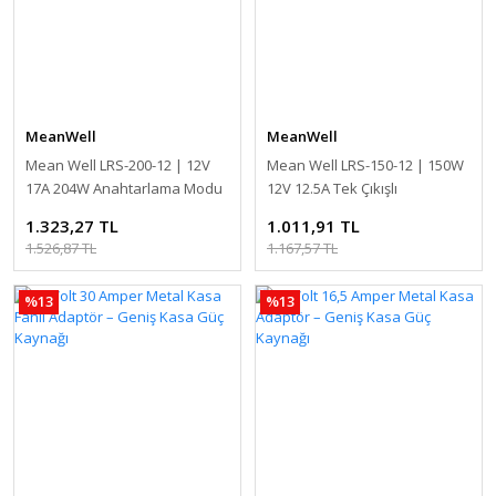
MeanWell
MeanWell
Mean Well LRS-200-12 | 12V
Mean Well LRS-150-12 | 150W
17A 204W Anahtarlama Modu
12V 12.5A Tek Çıkışlı
Güç Kaynağı
Anahtarlamalı Güç Kaynağı
1.323,27 TL
1.011,91 TL
1.526,87 TL
1.167,57 TL
%13
%13