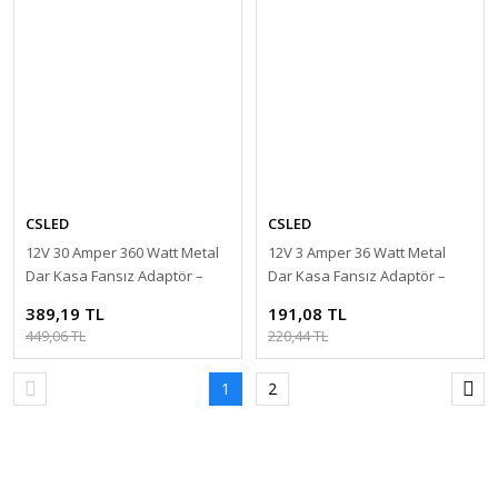
CSLED
CSLED
12V 30 Amper 360 Watt Metal
12V 3 Amper 36 Watt Metal
Dar Kasa Fansız Adaptör –
Dar Kasa Fansız Adaptör –
Sessiz ve Güçlü Güç Kaynağı
Sessiz ve Güçlü Güç Kaynağı
389,19 TL
191,08 TL
449,06 TL
220,44 TL
1
2