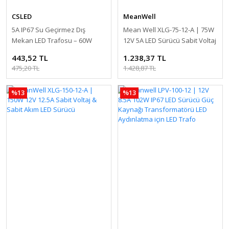
CSLED
MeanWell
5A IP67 Su Geçirmez Dış
Mean Well XLG-75-12-A | 75W
Mekan LED Trafosu – 60W
12V 5A LED Sürücü Sabit Voltaj
220V AC'den 12V DC'ye
& Sabit Akım LED Sürücü
443,52 TL
1.238,37 TL
Dönüştürücü Adaptör
475,20 TL
1.428,87 TL
%13
%13