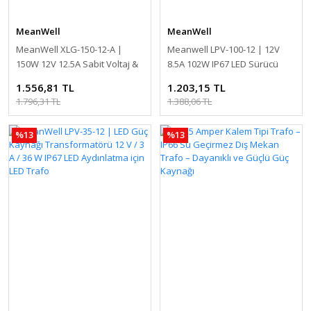
MeanWell
MeanWell
MeanWell XLG-150-12-A |
Meanwell LPV-100-12 | 12V
150W 12V 12.5A Sabit Voltaj &
8.5A 102W IP67 LED Sürücü
Sabit Akım LED Sürücü
Güç Kaynağı Transformatörü
1.556,81 TL
1.203,15 TL
LED Aydınlatma için LED Trafo
1.796,31 TL
1.388,06 TL
%13
%13