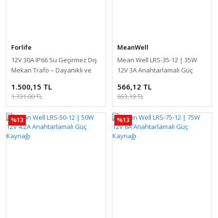
Forlife
MeanWell
12V 30A IP66 Su Geçirmez Dış
Mean Well LRS-35-12 | 35W
Mekan Trafo – Dayanıklı ve
12V 3A Anahtarlamalı Güç
Güçlü Güç Kaynağı
Kaynağı
1.500,15 TL
566,12 TL
1.731,00 TL
653,19 TL
%13
%13