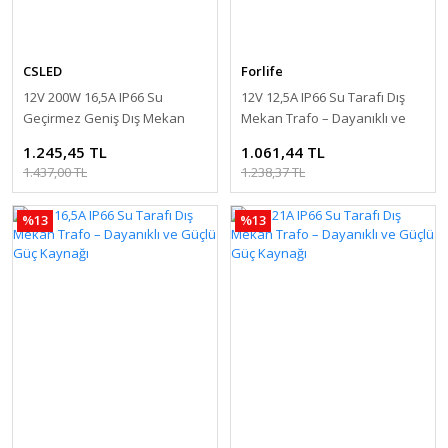
CSLED
Forlife
12V 200W 16,5A IP66 Su
12V 12,5A IP66 Su Tarafı Dış
Geçirmez Geniş Dış Mekan
Mekan Trafo – Dayanıklı ve
Trafo – Dayanıklı ve Güçlü
Güçlü Güç Kaynağı
1.245,45 TL
1.061,44 TL
Güç Kaynağı
1.437,00 TL
1.238,37 TL
%13
%13