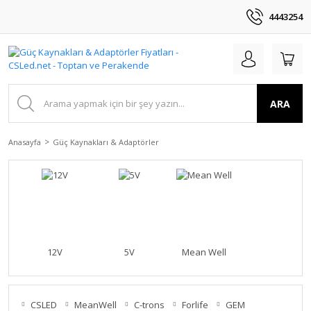
4443254
ARA
Anasayfa
Güç Kaynakları & Adaptörler
12V
5V
Mean Well
CSLED
MeanWell
C-trons
Forlife
GEM