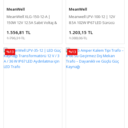
MeanWell
MeanWell
MeanWell XLG-150-12-A |
Meanwell LPV-100-12 | 12V
150W 12V 12.5A Sabit Voltaj &
8.5A 102W IP67 LED Sürücü
Sabit Akım LED Sürücü
Güç Kaynağı Transformatörü
1.556,81 TL
1.203,15 TL
LED Aydınlatma için LED Trafo
1.796,31 TL
1.388,06 TL
%13
%13