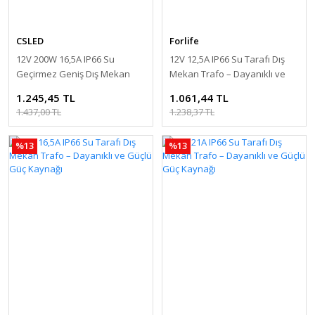
CSLED
Forlife
12V 200W 16,5A IP66 Su
12V 12,5A IP66 Su Tarafı Dış
Geçirmez Geniş Dış Mekan
Mekan Trafo – Dayanıklı ve
Trafo – Dayanıklı ve Güçlü
Güçlü Güç Kaynağı
1.245,45 TL
1.061,44 TL
Güç Kaynağı
1.437,00 TL
1.238,37 TL
%13
%13