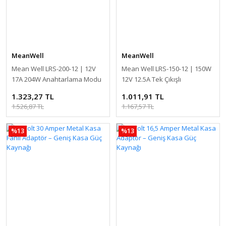
MeanWell
MeanWell
Mean Well LRS-200-12 | 12V
Mean Well LRS-150-12 | 150W
17A 204W Anahtarlama Modu
12V 12.5A Tek Çıkışlı
Güç Kaynağı
Anahtarlamalı Güç Kaynağı
1.323,27 TL
1.011,91 TL
1.526,87 TL
1.167,57 TL
%13
%13