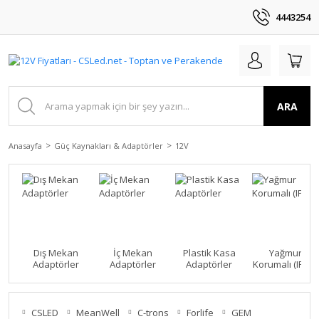
4443254
ARA
Anasayfa
Güç Kaynakları & Adaptörler
12V
Dış Mekan
İç Mekan
Plastik Kasa
Yağmur
Adaptörler
Adaptörler
Adaptörler
Korumalı (IP 45)
CSLED
MeanWell
C-trons
Forlife
GEM