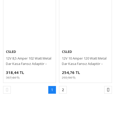
CSLED
CSLED
12V 8,5 Amper 102 Watt Metal
12V 10 Amper 120 Watt Metal
Dar Kasa Fansız Adaptör –
Dar Kasa Fansız Adaptör –
Sessiz ve Güçlü Güç Kaynağı
Sessiz ve Güçlü Güç Kaynağı
318,44 TL
254,76 TL
367,44 TL
293,94 TL
1
2