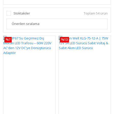
Stoktakiler
Toplam 54 ürün
%7
%13