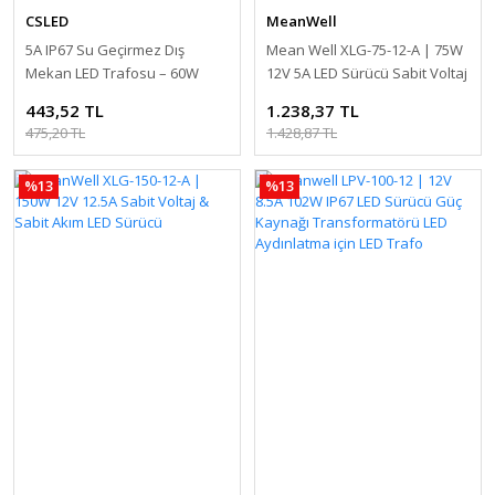
CSLED
MeanWell
5A IP67 Su Geçirmez Dış
Mean Well XLG-75-12-A | 75W
Mekan LED Trafosu – 60W
12V 5A LED Sürücü Sabit Voltaj
220V AC'den 12V DC'ye
& Sabit Akım LED Sürücü
443,52 TL
1.238,37 TL
Dönüştürücü Adaptör
475,20 TL
1.428,87 TL
%13
%13