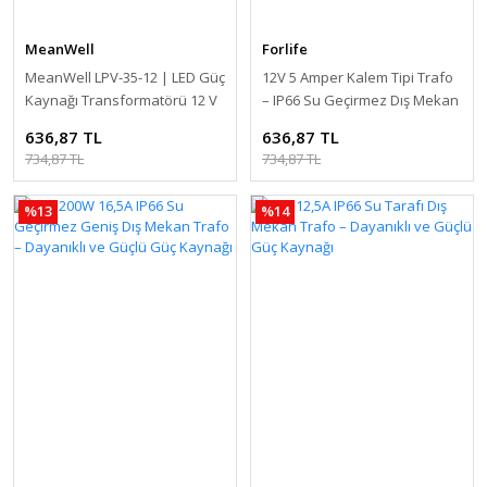
MeanWell
Forlife
MeanWell LPV-35-12 | LED Güç
12V 5 Amper Kalem Tipi Trafo
Kaynağı Transformatörü 12 V
– IP66 Su Geçirmez Dış Mekan
/ 3 A / 36 W IP67 LED
Trafo – Dayanıklı ve Güçlü
636,87 TL
636,87 TL
Aydınlatma için LED Trafo
Güç Kaynağı
734,87 TL
734,87 TL
%13
%14