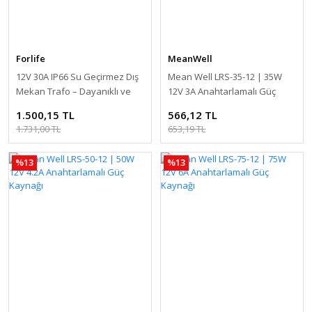
Forlife
MeanWell
12V 30A IP66 Su Geçirmez Dış
Mean Well LRS-35-12 | 35W
Mekan Trafo – Dayanıklı ve
12V 3A Anahtarlamalı Güç
Güçlü Güç Kaynağı
Kaynağı
1.500,15 TL
566,12 TL
1.731,00 TL
653,19 TL
%13
%13