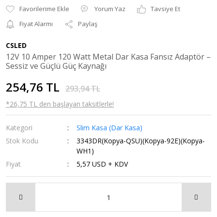
Yorum Yaz
Tavsiye Et
Fiyat Alarmı
Paylaş
CSLED
12V 10 Amper 120 Watt Metal Dar Kasa Fansız Adaptör –
Sessiz ve Güçlü Güç Kaynağı
254,76 TL
293,94 TL
*26,75 TL den başlayan taksitlerle!
Kategori
Slim Kasa (Dar Kasa)
Stok Kodu
3343DR(Kopya-QSU)(Kopya-92E)(Kopya-
WH1)
Fiyat
5,57 USD + KDV