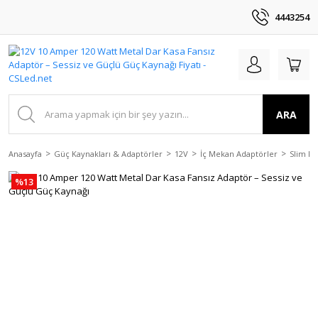
4443254
ARA
Anasayfa
Güç Kaynakları & Adaptörler
12V
İç Mekan Adaptörler
Slim Ka
%13