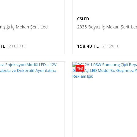
CSLED
ışığı İç Mekan Şerit Led
2835 Beyaz İç Mekan Şerit Le
 TL
158,40 TL
211,20 TL
211,20 TL
%3
D Sürücü AC/DC Trafo Dönüştürücü