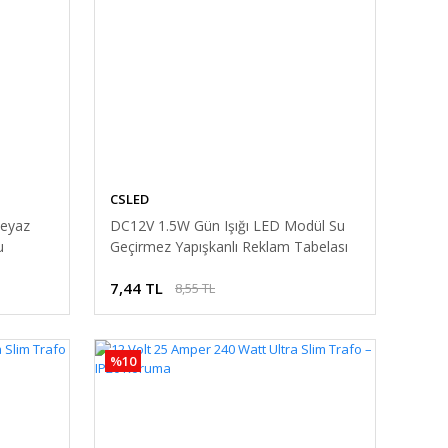
CSLED
Beyaz
DC12V 1.5W Gün Işığı LED Modül Su
u
Geçirmez Yapışkanlı Reklam Tabelası
ık
Dekoratif Işık
7,44 TL
8,55 TL
%10