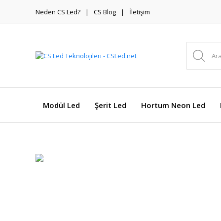
Neden CS Led?
CS Blog
İletişim
Modül Led
Şerit Led
Hortum Neon Led