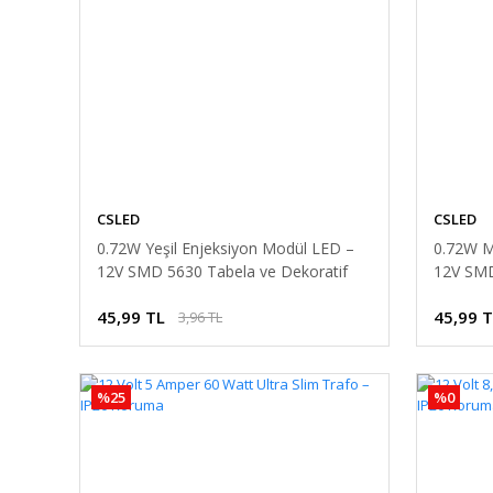
CSLED
CSLED
0.72W Yeşil Enjeksiyon Modül LED –
0.72W M
12V SMD 5630 Tabela ve Dekoratif
12V SMD
Aydınlatma
Aydınla
45,99 TL
45,99 
3,96 TL
%25
%0