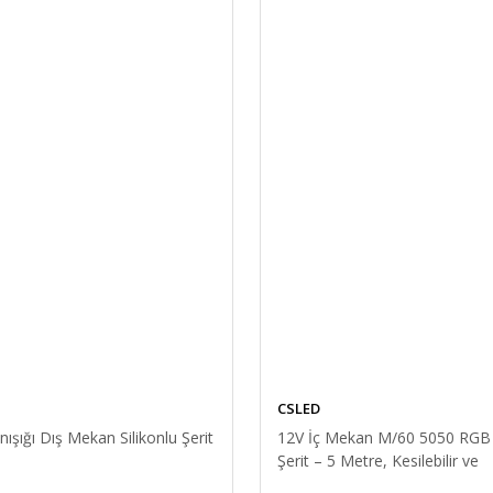
Sürücü AC/DC Trafo Dönüştürücü
CSLED
ışığı Dış Mekan Silikonlu Şerit
12V İç Mekan M/60 5050 RGB
Şerit – 5 Metre, Kesilebilir ve
Eklenebilir