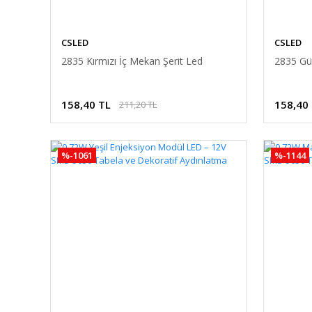
CSLED
CSLED
2835 Kırmızı İç Mekan Şerit Led
2835 Gün
158,40 TL
158,40
211,20 TL
C-trons
%-1061
%-1144
IP45 Yağmur Korumalı 12V 10A Güç Kaynağı, 120W LE
422,40 TL