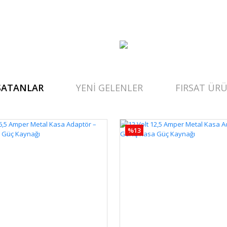
SATANLAR
YENİ GELENLER
FIRSAT ÜRÜ
%13