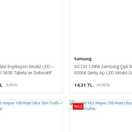
Samsung
avi Enjeksiyon Modül LED –
DC12V 1.08W Samsung Çipli 
 5630 Tabela ve Dekoratif
6500K Geniş Açı LED Modül S
tma
Geçirmez Yapışkanlı Reklam Iş
TL
14,31 TL
3,70 TL
14,78 TL
%12