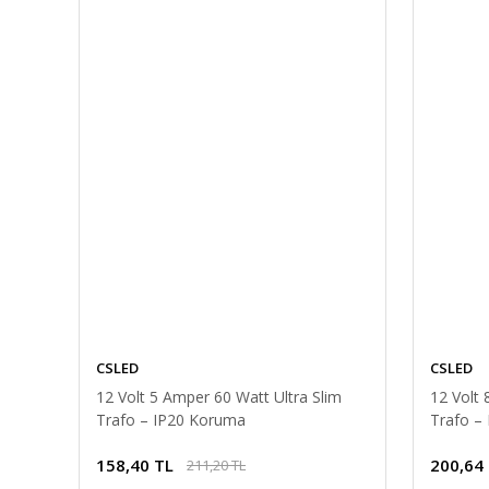
CSLED
CSLED
12 Volt 5 Amper 60 Watt Ultra Slim
12 Volt 
Trafo – IP20 Koruma
Trafo –
C-trons
IP45 Yağmur Korumalı 12V 20.8A Güç Kaynağı, 250W L
158,40 TL
200,64
211,20 TL