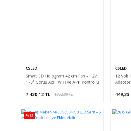
CSLED
CSLED
Smart 3D Hologram 42 cm Fan – 12V,
12 Volt
170° Görüş Açılı, WiFi ve APP Kontrollü
Adaptör
7.430,12 TL
449,33
4.752,00 TL
%13