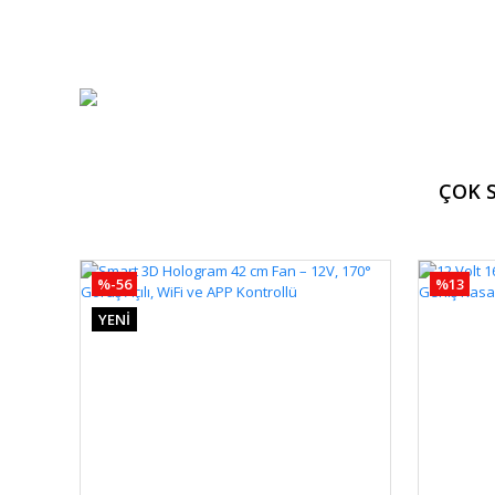
ÇOK 
%-56
%13
YENİ