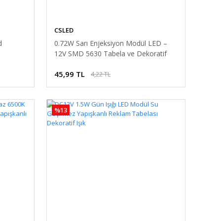
CSLED
d
0.72W Sarı Enjeksiyon Modül LED –
12V SMD 5630 Tabela ve Dekoratif
Aydınlatma
45,99 TL
4,22 TL
%13