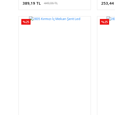
389,19 TL
253,44
449,06 TL
%25
%25