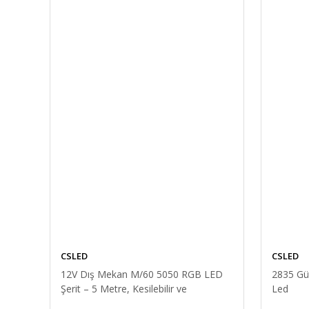
C-trons
IP45 Yağmur Korumalı 12V 5A Güç Kaynağı, 60W LED 
316,80 TL
CSLED
CSLED
12V Dış Mekan M/60 5050 RGB LED
2835 Gün
Şerit – 5 Metre, Kesilebilir ve
Led
Eklenebilir