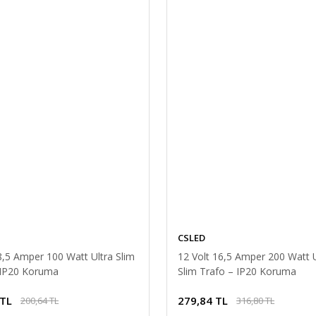
CSLED
8,5 Amper 100 Watt Ultra Slim
12 Volt 16,5 Amper 200 Watt U
 IP20 Koruma
Slim Trafo – IP20 Koruma
ED Sürücü AC/DC Trafo Dönüştürücü
 TL
279,84 TL
200,64 TL
316,80 TL