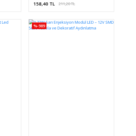
158,40 TL
211,20 TL
%-989