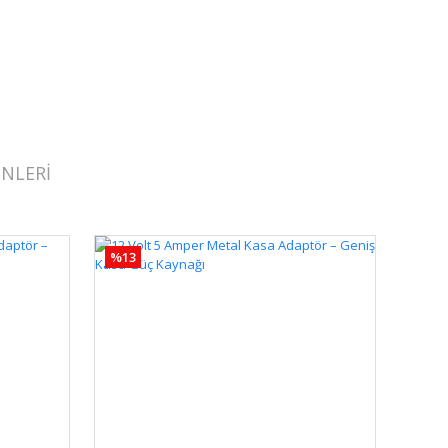
NLERİ
%13