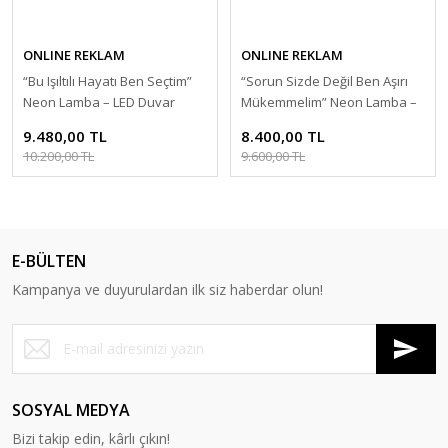
ONLINE REKLAM
ONLINE REKLAM
“Bu Işıltılı Hayatı Ben Seçtim”
“Sorun Sizde Değil Ben Aşırı
Neon Lamba – LED Duvar
Mükemmelim” Neon Lamba –
Dekoru, Tak Çalıştır Adaptörlü,
LED Duvar Dekoru, Tak Çalıştır
9.480,00 TL
8.400,00 TL
Dekoratif Ayaklı Işıklı Yazı
Adaptörlü, Dekoratif Ayaklı
10.200,00 TL
9.600,00 TL
Işıklı Yazı
E-BÜLTEN
Kampanya ve duyurulardan ilk siz haberdar olun!
SOSYAL MEDYA
Bizi takip edin, kârlı çıkın!