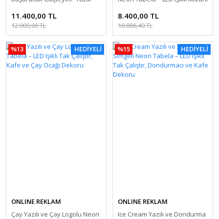
Neon Tabela – LED Işıklı
Dekor, Ev ve İşletme
11.400,00 TL
8.400,00 TL
Motivasyon Sözleri, Ev ve Ofis
Aksesuarı
12.000,00 TL
10.886,40 TL
Dekoru
%13
HEDİYELİ
%15
HEDİYELİ
ONLINE REKLAM
ONLINE REKLAM
Çay Yazılı ve Çay Logolu Neon
Ice Cream Yazılı ve Dondurma