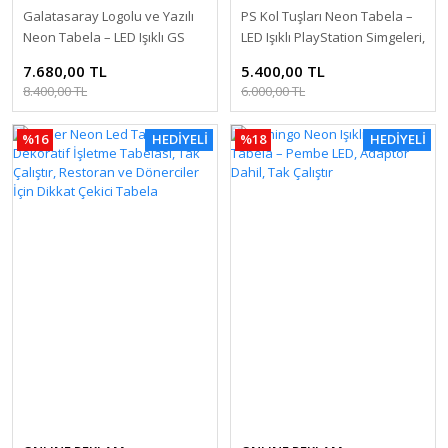
Galatasaray Logolu ve Yazılı
PS Kol Tuşları Neon Tabela –
Neon Tabela – LED Işıklı GS
LED Işıklı PlayStation Simgeleri,
Amblem, Adaptör Dahil Tak
Adaptör Dahil Tak Çalıştır,
7.680,00 TL
5.400,00 TL
Çalıştır, Taraftar Oda ve Kafe
Oyun Odası ve Kafe Dekoru
8.400,00 TL
6.000,00 TL
Dekoru
%16
HEDİYELİ
%18
HEDİYELİ