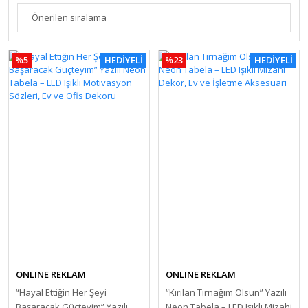
%5
HEDİYELİ
%23
HEDİYELİ
ONLINE REKLAM
ONLINE REKLAM
“Hayal Ettiğin Her Şeyi
“Kırılan Tırnağım Olsun” Yazılı
Başaracak Güçteyim” Yazılı
Neon Tabela – LED Işıklı Mizahi