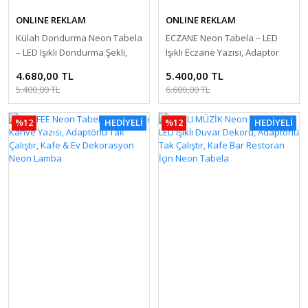
ONLINE REKLAM
ONLINE REKLAM
Külah Dondurma Neon Tabela
ECZANE Neon Tabela – LED
– LED Işıklı Dondurma Şekli,
Işıklı Eczane Yazısı, Adaptör
Adaptör Dahil Tak Çalıştır,
Dahil Tak Çalıştır, Dış Mekan
4.680,00 TL
5.400,00 TL
Kafe ve Dondurmacılar İçin
ve İç Mekan Kullanım
5.400,00 TL
6.600,00 TL
Dekoratif Tabela
%12
HEDİYELİ
%12
HEDİYELİ