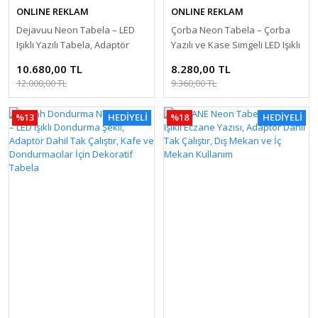
ONLINE REKLAM
ONLINE REKLAM
Dejavuu Neon Tabela – LED
Çorba Neon Tabela – Çorba
Işıklı Yazılı Tabela, Adaptör
Yazılı ve Kase Simgeli LED Işıklı
Dahil Tak Çalıştır, Bar ve Kafe
Tabela, Adaptör Dahil Tak
10.680,00 TL
8.280,00 TL
Dekorasyonu
Çalıştır, Restoran ve
12.000,00 TL
9.360,00 TL
Lokantalar İçin
%13
HEDİYELİ
%18
HEDİYELİ