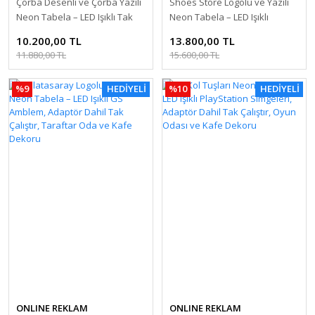
Çorba Desenli ve Çorba Yazılı
Shoes Store Logolu ve Yazılı
Neon Tabela – LED Işıklı Tak
Neon Tabela – LED Işıklı
Çalıştır, Restoran ve Lokanta
Ayakkabı Figürü, Adaptör
10.200,00 TL
13.800,00 TL
Dekoru
Dahil Tak Çalıştır, Mağaza ve
11.880,00 TL
15.600,00 TL
Vitrin Dekoru
%9
HEDİYELİ
%10
HEDİYELİ
ONLINE REKLAM
ONLINE REKLAM