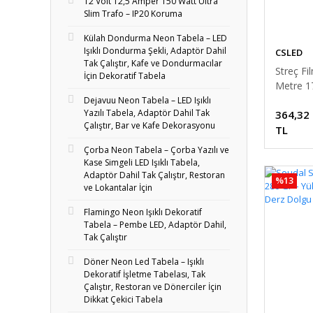
12 Volt 12,5 Amper 150 Watt Ultra
Slim Trafo – IP20 Koruma
Külah Dondurma Neon Tabela – LED
Işıklı Dondurma Şekli, Adaptör Dahil
CSLED
Tak Çalıştır, Kafe ve Dondurmacılar
Streç Fi
İçin Dekoratif Tabela
Metre 1
Kalınlık
Dejavuu Neon Tabela – LED Işıklı
Yazılı Tabela, Adaptör Dahil Tak
364,32
Genişlik
Çalıştır, Bar ve Kafe Dekorasyonu
Kalite
TL
Çorba Neon Tabela – Çorba Yazılı ve
Kase Simgeli LED Işıklı Tabela,
Adaptör Dahil Tak Çalıştır, Restoran
%13
ve Lokantalar İçin
Flamingo Neon Işıklı Dekoratif
Tabela – Pembe LED, Adaptör Dahil,
Tak Çalıştır
Döner Neon Led Tabela – Işıklı
Dekoratif İşletme Tabelası, Tak
Çalıştır, Restoran ve Dönerciler İçin
Dikkat Çekici Tabela