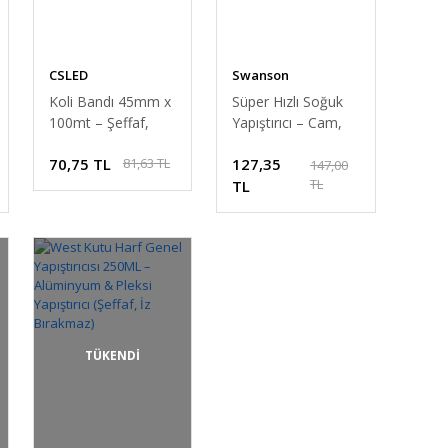
CSLED
Swanson
Koli Bandı 45mm x
Süper Hızlı Soğuk
100mt – Şeffaf,
Yapıştırıcı – Cam,
Güçlü Yapışkanlı,
Metal, Ahşap,
70,75 TL
127,35
81,63 TL
Kopmayan Bant
Plastik ve
147,00
TL
Alüminyum İçin
TL
Güçlü Tutkal (400
ml + 100 ml)
TÜKENDİ