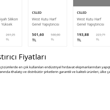
CSLED
CSLED
iyah Silikon
West Kutu Harf
West Kutu Harf
– Yüksek
Genel Yapıştırıcısı
Genel Yapıştırıcısı
 Derz Dolgu
1000ML (1L) –
500ML –
501,60
193,88
esi
Alüminyum &
Alüminyum &
261,25
580,80
223,71
TL
TL
TL
Pleksi Yapıştırıcı
TL
Pleksi Yapıştırıcı
TL
(Şeffaf, İz
(Şeffaf, İz
Bırakmaz)
Bırakmaz)
tırıcı Fiyatları
 çözümlerde en çok kullanılan endüstriyel hırdavat ekipmanlarından yapıştır
nında ithalatçı ve distribütör şirketlerin garantili ve kaliteli ürünleri, ülke 
vat Ürün Çeşitleri
k amaçlı yapıştırıcılar, endüstriyel yapıştırıcılar, siyah, şeffaf, beyaz siliko
prey çeşitleri, silikon tabancaları gibi birçok hırdavat ürünlerinin marka, mode
abilirsiniz. 100'den fazla endüstriyel hırdavat ürün çeşidi en uygun fiyatlar
e satış platformu CsLed.net'ten satın alabilirsiniz.