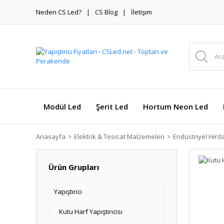
Neden CS Led?
CS Blog
İletişim
Modül Led
Şerit Led
Hortum Neon Led
Anasayfa
Elektrik & Tesisat Malzemeleri
Endüstriyel Hırd
Ürün Grupları
Yapıştırıcı
Kutu Harf Yapıştırıcısı