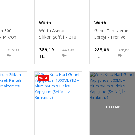
Würth
Würth
lm 300
Würth Asetat
Genel Temizleme
7 Mikron
Silikon Şeffaf – 310
Spreyi – Fren ve
 50 cm
ml Genel Amaçlı
Balata Temizleyici
389,19
283,06
 Endüstriyel
Yüksek Kalite
500ml
396,00
449,06
326,62
TL
TL
TL
Silikon
TL
TL
%14
TÜKENDİ