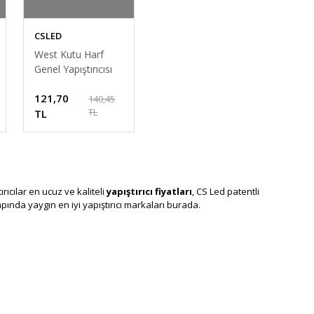
CSLED
West Kutu Harf
Genel Yapıştırıcısı
250ML –
121,70
Alüminyum &
140,45
TL
Pleksi Yapıştırıcı
TL
(Şeffaf, İz
Bırakmaz)
ıcılar en ucuz ve kaliteli
yapıştırıcı fiyatları
, CS Led patentli
çapında yaygın en iyi yapıştırıcı markaları burada.
nlar, iş eldivenleri, paslanmaz kesme taşları, el aletleri, maket
l, renk ve çeşitli değerlerine ulaşabilir, detaylı özelliklerini
la sektörün inovasyonda öncü şirketi Cs Led Teknolojileri toptan