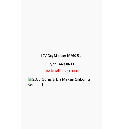
12V Dış Mekan M/60 5 ...
Fiyat :
449,06 TL
İndirimli 389,19 TL