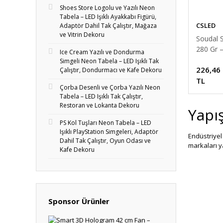
Shoes Store Logolu ve Yazılı Neon
Tabela – LED Işıklı Ayakkabı Figürü,
CSLED
Adaptör Dahil Tak Çalıştır, Mağaza
ve Vitrin Dekoru
Soudal S
280 Gr 
Ice Cream Yazılı ve Dondurma
Kaliteli
Simgeli Neon Tabela – LED Işıklı Tak
226,46
Malzem
Çalıştır, Dondurmacı ve Kafe Dekoru
TL
Çorba Desenli ve Çorba Yazılı Neon
Tabela – LED Işıklı Tak Çalıştır,
Restoran ve Lokanta Dekoru
Yapış
PS Kol Tuşları Neon Tabela – LED
Işıklı PlayStation Simgeleri, Adaptör
Endüstriyel
Dahil Tak Çalıştır, Oyun Odası ve
markaları ya
Kafe Dekoru
Hırda
Sitemizde ço
bıçakları, s
Sponsor Ürünler
karşılaştır
ve perakend