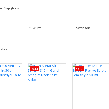
rf Yapıştırıcısı
Würth
Swanson
takiler
%13
%13