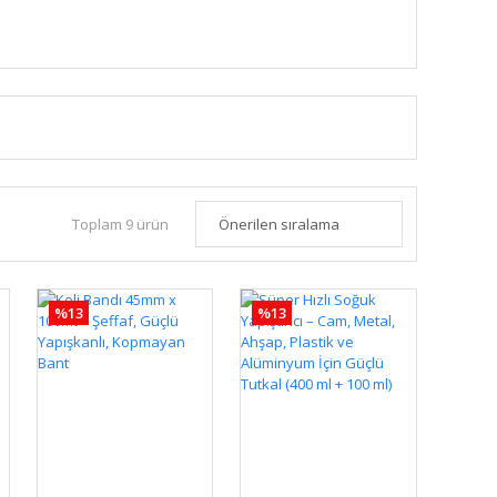
Toplam 9 ürün
%13
%13