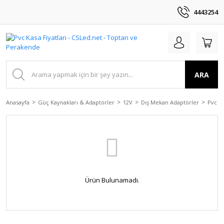
4443254
ARA
Anasayfa
Güç Kaynakları & Adaptörler
12V
Dış Mekan Adaptörler
Pvc K
Ürün Bulunamadı.