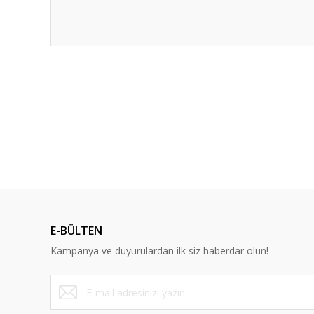
Bu ürünün fiyat bilgisi, resim, ürün açıklamalarında ve diğ
Görüş ve önerileriniz için teşekkür ederiz.
Ürün resmi kalitesiz, bozuk veya görüntülenemiyor.
Ürün açıklamasında eksik bilgiler bulunuyor.
%13
Ürün bilgilerinde hatalar bulunuyor.
Ürün fiyatı diğer sitelerden daha pahalı.
Bu ürüne benzer farklı alternatifler olmalı.
E-BÜLTEN
Kampanya ve duyurulardan ilk siz haberdar olun!