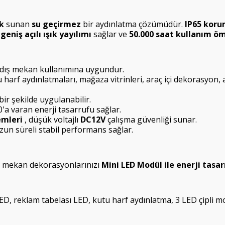
k
sunan
su geçirmez
bir aydınlatma çözümüdür.
IP65 koru
geniş açılı ışık yayılımı
sağlar ve
50.000 saat kullanım ö
 dış mekan kullanımına uygundur.
 harf aydınlatmaları, mağaza vitrinleri, araç içi dekorasyon
 bir şekilde uygulanabilir.
0'a varan enerji tasarrufu sağlar.
emleri
, düşük voltajlı
DC12V
çalışma güvenliği sunar.
zun süreli stabil performans sağlar.
 iç mekan dekorasyonlarınızı
Mini LED Modül ile enerji tasarr
, reklam tabelası LED, kutu harf aydınlatma, 3 LED çipli m