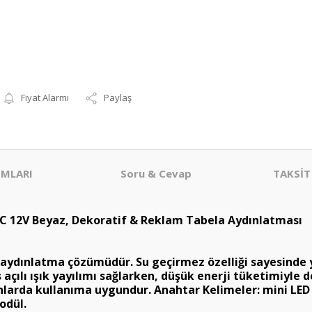
Fiyat Alarmı
Paylaş
MLARI
Soru & Cevap
TAKSİT
 DC 12V Beyaz, Dekoratif & Reklam Tabela Aydınlatması
r aydınlatma çözümüdür. Su geçirmez özelliği sayesinde 
ş açılı ışık yayılımı sağlarken, düşük enerji tüketimiyle 
anlarda kullanıma uygundur. Anahtar Kelimeler: mini LED
odül.