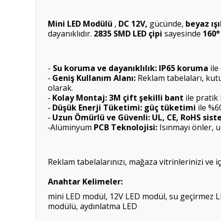
Mini LED Modülü
,
DC 12V,
gücünde,
beyaz ışı
dayanıklıdır.
2835 SMD LED çipi
sayesinde
160° 
-
Su koruma ve dayanıklılık: IP65 koruma
ile
Geniş Kullanım Alanı:
Reklam tabelaları, kutu
-
olarak.
Kolay Montaj: 3M çift şekilli bant
ile pratik
-
Düşük Enerji Tüketimi: güç tüketimi
ile %6
-
Uzun Ömürlü ve Güvenli: UL, CE, RoHS sist
-
Alüminyum
PCB Teknolojisi:
Isınmayı önler, u
-
Reklam tabelalarınızı, mağaza vitrinlerinizi ve
Anahtar Kelimeler:
mini LED modül, 12V LED modül, su geçirmez LED
modülü, aydınlatma LED