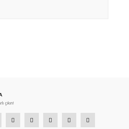
ıza iletebilirsiniz.
A
lı çıkın!