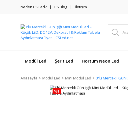
Neden CS Led?
CS Blog
İletişim
Modül Led
Şerit Led
Hortum Neon Led
Anasayfa
Modül Led
Mini Modül Led
3'lü Mercekli Gün 
%1