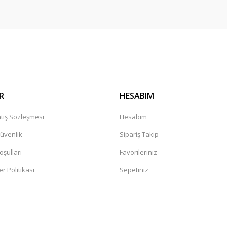
R
HESABIM
tış Sözleşmesi
Hesabım
Güvenlik
Sipariş Takip
oşullari
Favorileriniz
er Politikası
Sepetiniz