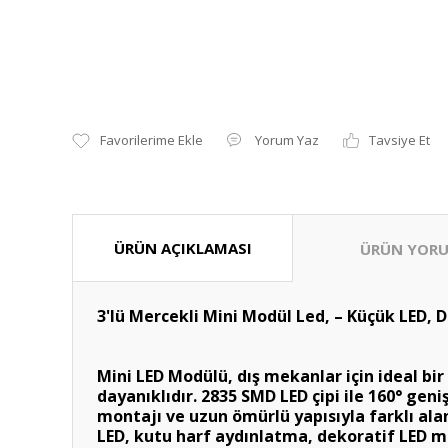
Yorum Yaz
Tavsiye Et
ÜRÜN AÇIKLAMASI
ÜRÜN YORU
3'lü Mercekli Mini Modül Led, – Küçük LED,
Mini LED Modülü, dış mekanlar için ideal bi
dayanıklıdır. 2835 SMD LED çipi ile 160° geni
montajı ve uzun ömürlü yapısıyla farklı al
LED, kutu harf aydınlatma, dekoratif LED m