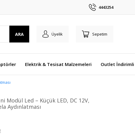
4443254
ARA
Üyelik
Sepetim
ptörler
Elektrik & Tesisat Malzemeleri
Outlet İndirimli
atması
Mini Modül Led – Küçük LED, DC 12V,
la Aydınlatması
!