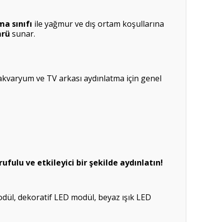
ma sınıfı
ile yağmur ve dış ortam koşullarına
mrü
sunar.
, akvaryum ve TV arkası aydınlatma için genel
ufulu ve etkileyici bir şekilde aydınlatın!
odül, dekoratif LED modül, beyaz ışık LED