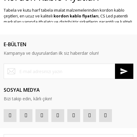
Tabela ve kutu harf tabela imalat malzemelerinden kordon kablo
çeşitleri, en ucuz ve kaliteli
kordon kablo fiyatları
, CS Led patentli
markaları yanında ithalatçı ve distribütör şirketlerin garantili ve kaliteli
ürünleri, ülke çapında yaygın en iyi kordon kablo markaları burada.
Kablo Çeşitleri
E-BÜLTEN
Sitemizde kayan yazı led tabela ekipmanları, kutu harf tabela
Kampanya ve duyurulardan ilk siz haberdar olun!
imalatında kullanılan tüm kablo çeşitleri mevcuttur. 100'er metrelik
toplarda 2X0.75, 2X1.5, 2X2.5 şeffaf gibi birçok kordon kablo marka,
model, renk ve çeşitli değerlerine ulaşabilir, detaylı özelliklerini
karşılaştırabilirsiniz. 10'dan fazla kordon kablo çeşidi en uygun
fiyatlarla sektörün inovasyonda öncü şirketi Cs Led Teknolojileri
toptan ve perakende satış platformu CsLed.net'ten satın alabilirsiniz.
SOSYAL MEDYA
Bizi takip edin, kârlı çıkın!