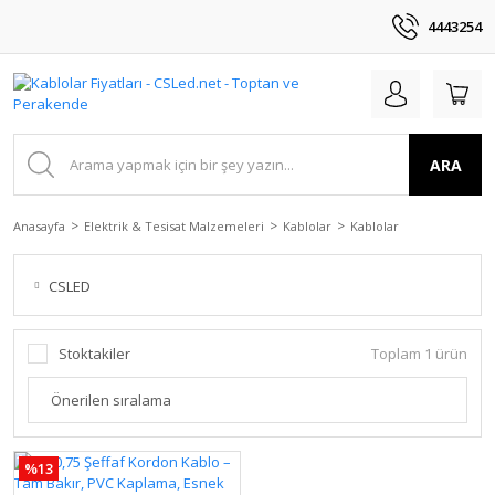
4443254
ARA
Anasayfa
Elektrik & Tesisat Malzemeleri
Kablolar
Kablolar
CSLED
Stoktakiler
Toplam 1 ürün
%13