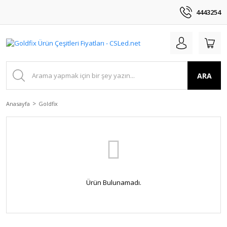
4443254
ARA
Anasayfa
Goldfix
Ürün Bulunamadı.