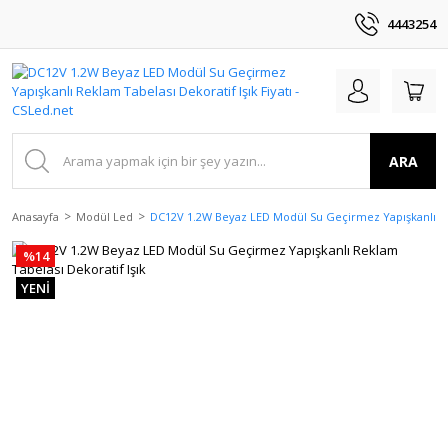
4443254
ARA
Anasayfa
Modül Led
DC12V 1.2W Beyaz LED Modül Su Geçirmez Yapışkanlı Rek
%14
YENİ