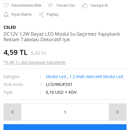
Yorum Yaz
Tavsiye Et
Fiyat Alarmı
Paylaş
CSLED
DC12V 1.2W Beyaz LED Modül Su Geçirmez Yapışkanlı
Reklam Tabelası Dekoratif Işık
4,59 TL
5,33 TL
*0,48 TL den başlayan taksitlerle!
Kategori
Modül Led
,
1.2 Watt Mercekli Modül Led
Stok Kodu
LCGYWUPZX1
Fiyat
0,10 USD + KDV