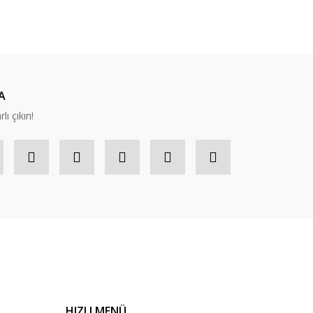
A
lı çıkın!
HIZLI MENÜ