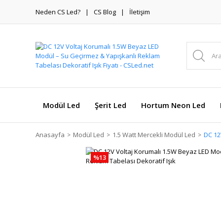
Neden CS Led?
CS Blog
İletişim
Modül Led
Şerit Led
Hortum Neon Led
Anasayfa
Modül Led
1.5 Watt Mercekli Modül Led
DC 12
%13