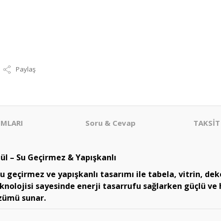
Paylaş
MLARI
Soru & Cevap
TAKSİT
l – Su Geçirmez & Yapışkanlı
u geçirmez ve yapışkanlı tasarımı ile tabela, vitrin, de
eknolojisi sayesinde enerji tasarrufu sağlarken güçlü ve 
özümü sunar.