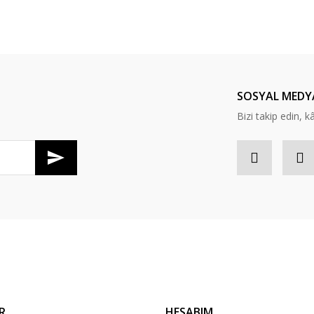
SOSYAL MEDY
Bizi takip edin, kâr
Gönder
R
HESABIM