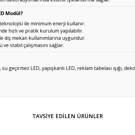
ED Modül?
eknolojisi ile minimum enerji kullanır.
de hızlı ve pratik kurulum yapılabilir.
le dış mekan kullanımlarına uygundur.
ve stabil çalışmasını sağlar.
 geçirmez LED, yapışkanlı LED, reklam tabelası ışığı, dekor
er konularda yetersiz gördüğünüz noktaları öneri formunu kullanarak tarafım
TAVSİYE EDİLEN ÜRÜNLER
Ürün hakkında henüz soru sorulmamış.
Bu ürüne ilk yorumu siz yapın!
Yorum Yaz
Soru Sor