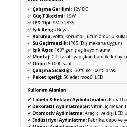
Çalışma Gerilimi:
12V DC
✅
Güç Tüketimi:
1.5W
✅
LED Tipi:
SMD 2835
✅
Işık Rengi:
Beyaz
✅
Koruma:
voltaj korumalı, uzun ömürlü kulla
✅
Su Geçirmezlik:
IP65 (Dış mekana uygun)
✅
Işık Açısı:
160° geniş açılı aydınlatma
✅
Montaj:
Çift taraflı yapışkan bant ile kolay 
✅
Ömür:
50.000 saat
✅
Çalışma Sıcaklığı:
-30°C ile +60°C arası
✅
Paket İçeriği:
50 adet modül LED
✅
Kullanım Alanları
Tabela & Reklam Aydınlatmaları:
Kanal har
✔
Dekoratif Aydınlatmalar:
Vitrin, iç mekan t
✔
Otomotiv Aydınlatma:
Araç içi ve dışı LED
✔
Endüstriyel Aydınlatma:
Fabrika, depo ve yö
✔
Mimari Aydınlatmalar:
Duvar, tavan ve zem
✔