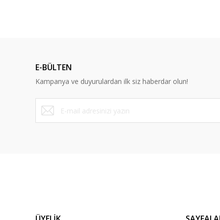
Ürün açıklamasında eksik bilgiler bulunuyor.
Ürün bilgilerinde hatalar bulunuyor.
Ürün fiyatı diğer sitelerden daha pahalı.
Bu ürüne benzer farklı alternatifler olmalı.
E-BÜLTEN
Kampanya ve duyurulardan ilk siz haberdar olun!
ÜYELİK
SAYFALA