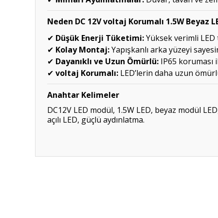
Neden DC 12V voltaj Korumalı 1.5W Beyaz L
Düşük Enerji Tüketimi:
Yüksek verimli LED t
✔
Kolay Montaj:
Yapışkanlı arka yüzeyi sayesin
✔
Dayanıklı ve Uzun Ömürlü:
IP65 koruması i
✔
voltaj Korumalı:
LED’lerin daha uzun ömürlü 
✔
Anahtar Kelimeler
DC12V LED modül, 1.5W LED, beyaz modül LED, su
açılı LED, güçlü aydınlatma.
Bu ürünün fiyat bilgisi, resim, ürün açıklamalarında ve diğ
Görüş ve önerileriniz için teşekkür ederiz.
Ürün resmi kalitesiz, bozuk veya görüntülenemiyor.