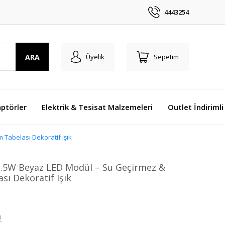
4443254
ARA
Üyelik
Sepetim
ptörler
Elektrik & Tesisat Malzemeleri
Outlet İndirimli
 Tabelası Dekoratif Işık
1.5W Beyaz LED Modül – Su Geçirmez &
sı Dekoratif Işık
!