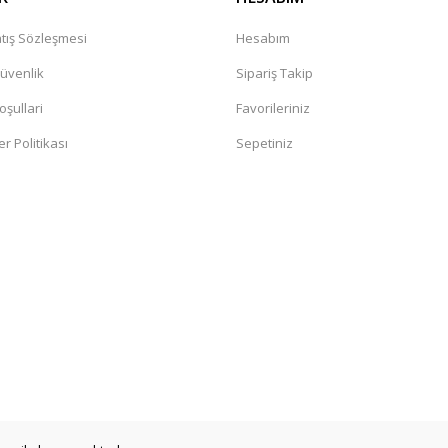
tış Sözleşmesi
Hesabım
Güvenlik
Sipariş Takip
oşullari
Favorileriniz
er Politikası
Sepetiniz