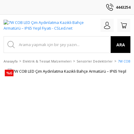
4443254
ARA
Anasayfa
Elektrik & Tesisat Malzemeleri
Sensörler Dedektörler
7W COB LE
%6