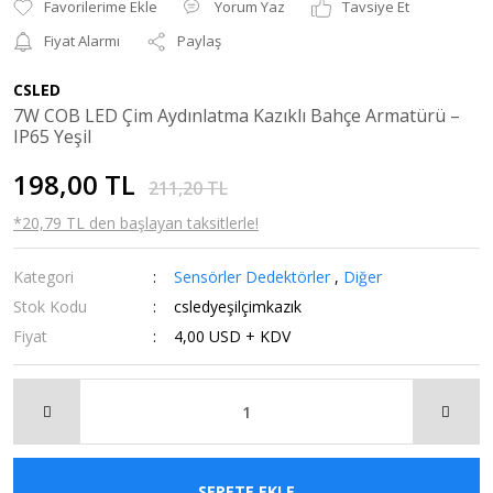
Yorum Yaz
Tavsiye Et
Fiyat Alarmı
Paylaş
CSLED
7W COB LED Çim Aydınlatma Kazıklı Bahçe Armatürü –
IP65 Yeşil
198,00 TL
211,20 TL
*20,79 TL den başlayan taksitlerle!
Kategori
Sensörler Dedektörler
,
Diğer
Stok Kodu
csledyeşilçimkazık
Fiyat
4,00 USD + KDV
SEPETE EKLE