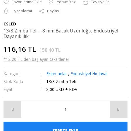
Yorum Yaz
Tavsiye Et
Fiyat Alarmı
Paylaş
CSLED
13/8 Zımba Teli – 8 mm Bacak Uzunluğu, Endüstriyel
Dayanıklılık
116,16 TL
158,40 TL
*12,20 TL den başlayan taksitlerle!
Kategori
Ekipmanlar
,
Endüstriyel Hırdavat
Stok Kodu
13/8 Zımba Teli
Fiyat
3,00 USD + KDV
SEPETE EKLE