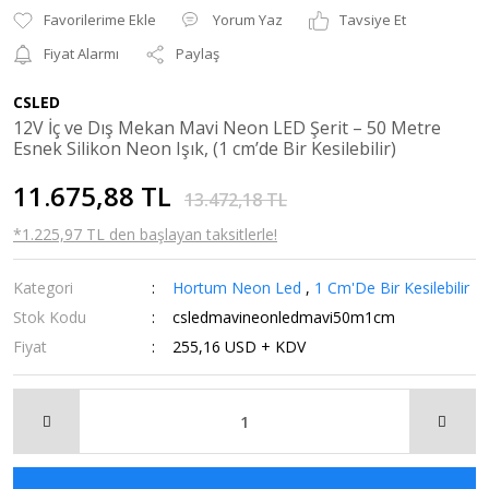
Yorum Yaz
Tavsiye Et
Fiyat Alarmı
Paylaş
CSLED
12V İç ve Dış Mekan Mavi Neon LED Şerit – 50 Metre
Esnek Silikon Neon Işık, (1 cm’de Bir Kesilebilir)
11.675,88 TL
13.472,18 TL
*1.225,97 TL den başlayan taksitlerle!
Kategori
Hortum Neon Led
,
1 Cm'De Bir Kesilebilir
Stok Kodu
csledmavineonledmavi50m1cm
Fiyat
255,16 USD + KDV