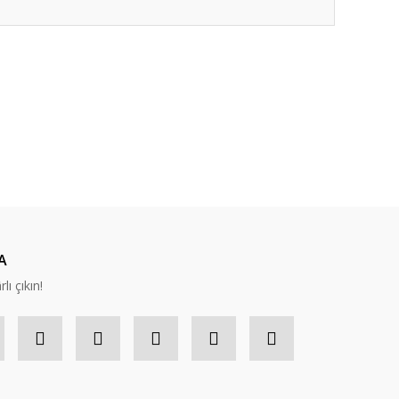
ıza iletebilirsiniz.
A
lı çıkın!