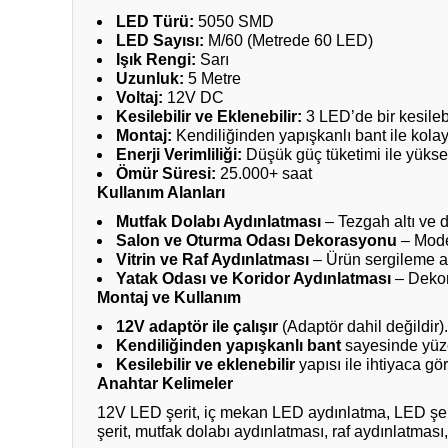
LED Türü:
5050 SMD
LED Sayısı:
M/60 (Metrede 60 LED)
Işık Rengi:
Sarı
Uzunluk:
5 Metre
Voltaj:
12V DC
Kesilebilir ve Eklenebilir:
3 LED’de bir kesilebi
Montaj:
Kendiliğinden yapışkanlı bant ile kol
Enerji Verimliliği:
Düşük güç tüketimi ile yüksek
Ömür Süresi:
25.000+ saat
Kullanım Alanları
Mutfak Dolabı Aydınlatması
– Tezgah altı ve 
Salon ve Oturma Odası Dekorasyonu
– Moder
Vitrin ve Raf Aydınlatması
– Ürün sergileme al
Yatak Odası ve Koridor Aydınlatması
– Dekora
Montaj ve Kullanım
12V adaptör ile çalışır
(Adaptör dahil değildir).
Kendiliğinden yapışkanlı bant
sayesinde yüze
Kesilebilir ve eklenebilir
yapısı ile ihtiyaca göre
Anahtar Kelimeler
12V LED şerit, iç mekan LED aydınlatma, LED şer
şerit, mutfak dolabı aydınlatması, raf aydınlatmas