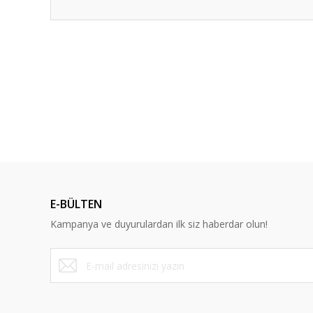
Bu ürünün fiyat bilgisi, resim, ürün açıklamalarında ve diğ
Görüş ve önerileriniz için teşekkür ederiz.
Ürün resmi kalitesiz, bozuk veya görüntülenemiyor.
Ürün açıklamasında eksik bilgiler bulunuyor.
%13
Ürün bilgilerinde hatalar bulunuyor.
Ürün fiyatı diğer sitelerden daha pahalı.
Bu ürüne benzer farklı alternatifler olmalı.
E-BÜLTEN
Kampanya ve duyurulardan ilk siz haberdar olun!