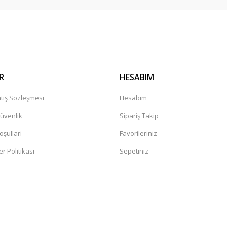
R
HESABIM
tış Sözleşmesi
Hesabım
Güvenlik
Sipariş Takip
oşullari
Favorileriniz
er Politikası
Sepetiniz