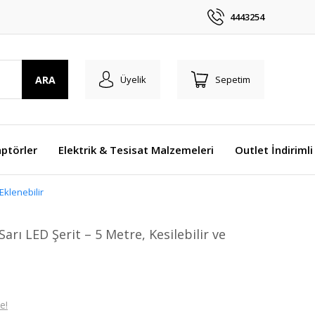
4443254
ARA
Üyelik
Sepetim
ptörler
Elektrik & Tesisat Malzemeleri
Outlet İndirimli
Eklenebilir
rı LED Şerit – 5 Metre, Kesilebilir ve
e!