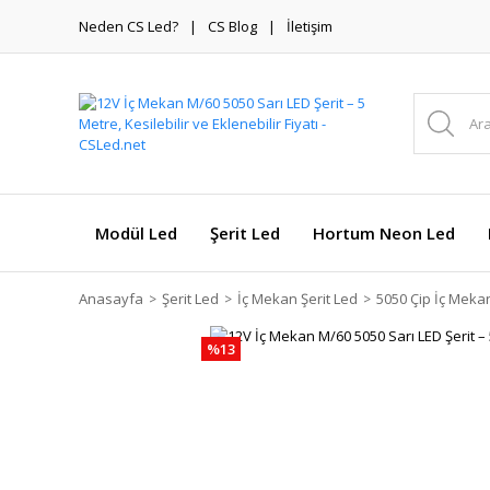
Neden CS Led?
CS Blog
İletişim
Modül Led
Şerit Led
Hortum Neon Led
Anasayfa
Şerit Led
İç Mekan Şerit Led
5050 Çip İç Mekan
%13