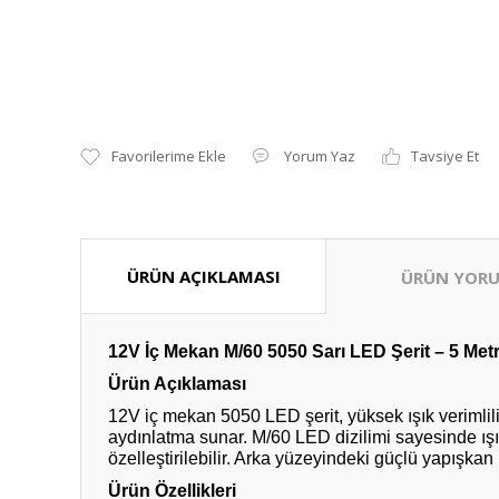
Yorum Yaz
Tavsiye Et
ÜRÜN AÇIKLAMASI
ÜRÜN YORU
12V İç Mekan M/60 5050 Sarı LED Şerit – 5 Metre
Ürün Açıklaması
12V iç mekan 5050 LED şerit, yüksek ışık verimlili
aydınlatma sunar. M/60 LED dizilimi sayesinde ışık
özelleştirilebilir. Arka yüzeyindeki güçlü yapışkan
Ürün Özellikleri