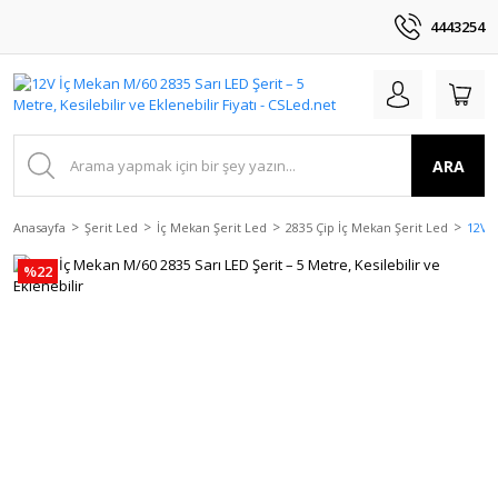
4443254
ARA
Anasayfa
Şerit Led
İç Mekan Şerit Led
2835 Çip İç Mekan Şerit Led
12V İ
%22