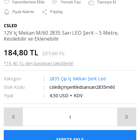
Yorum Yaz
Tavsiye Et
Fiyat Alarmı
Paylaş
CSLED
12V İç Mekan M/60 2835 Sarı LED Şerit – 5 Metre,
Kesilebilir ve Eklenebilir
184,80 TL
237,60 TL
*19,40 TL den başlayan taksitlerle!
Kategori
2835 Çip İç Mekan Şerit Led
Stok Kodu
cslediçmşeritledsarısarı2835m60
Fiyat
4,50 USD + KDV
SEPETE EKLE