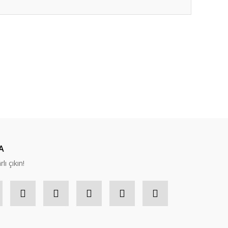
ıza iletebilirsiniz.
A
lı çıkın!