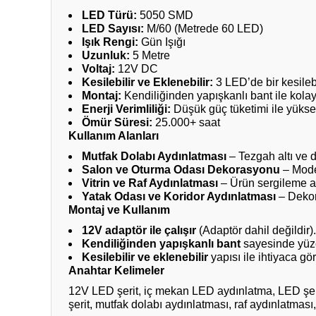
LED Türü:
5050 SMD
LED Sayısı:
M/60 (Metrede 60 LED)
Işık Rengi:
Gün Işığı
Uzunluk:
5 Metre
Voltaj:
12V DC
Kesilebilir ve Eklenebilir:
3 LED’de bir kesilebi
Montaj:
Kendiliğinden yapışkanlı bant ile kol
Enerji Verimliliği:
Düşük güç tüketimi ile yüksek
Ömür Süresi:
25.000+ saat
Kullanım Alanları
Mutfak Dolabı Aydınlatması
– Tezgah altı ve 
Salon ve Oturma Odası Dekorasyonu
– Moder
Vitrin ve Raf Aydınlatması
– Ürün sergileme al
Yatak Odası ve Koridor Aydınlatması
– Dekora
Montaj ve Kullanım
12V adaptör ile çalışır
(Adaptör dahil değildir).
Kendiliğinden yapışkanlı bant
sayesinde yüze
Kesilebilir ve eklenebilir
yapısı ile ihtiyaca göre
Anahtar Kelimeler
12V LED şerit, iç mekan LED aydınlatma, LED şer
şerit, mutfak dolabı aydınlatması, raf aydınlatmas