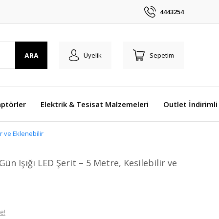
4443254
ARA
Üyelik
Sepetim
ptörler
Elektrik & Tesisat Malzemeleri
Outlet İndirimli
r ve Eklenebilir
n Işığı LED Şerit – 5 Metre, Kesilebilir ve
e!