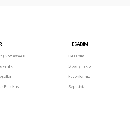
R
HESABIM
tış Sözleşmesi
Hesabım
Güvenlik
Sipariş Takip
oşullari
Favorileriniz
er Politikası
Sepetiniz