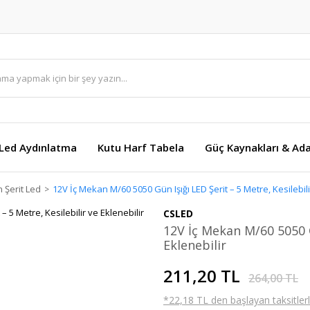
Led Aydınlatma
Kutu Harf Tabela
Güç Kaynakları & Ada
 Şerit Led
12V İç Mekan M/60 5050 Gün Işığı LED Şerit – 5 Metre, Kesilebili
CSLED
12V İç Mekan M/60 5050 Gü
Eklenebilir
211,20 TL
264,00 TL
*22,18 TL den başlayan taksitlerl