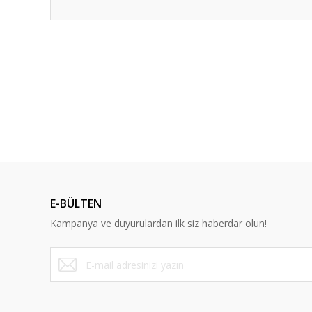
Bu ürünün fiyat bilgisi, resim, ürün açıklamalarında ve diğ
Görüş ve önerileriniz için teşekkür ederiz.
Ürün resmi kalitesiz, bozuk veya görüntülenemiyor.
Ürün açıklamasında eksik bilgiler bulunuyor.
%13
Ürün bilgilerinde hatalar bulunuyor.
Ürün fiyatı diğer sitelerden daha pahalı.
Bu ürüne benzer farklı alternatifler olmalı.
E-BÜLTEN
Kampanya ve duyurulardan ilk siz haberdar olun!