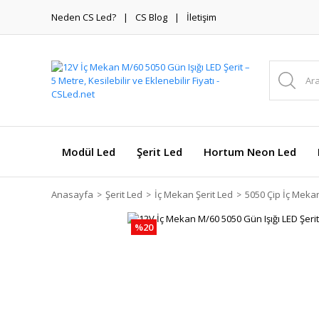
Neden CS Led?
CS Blog
İletişim
Modül Led
Şerit Led
Hortum Neon Led
Anasayfa
Şerit Led
İç Mekan Şerit Led
5050 Çip İç Mekan
%20