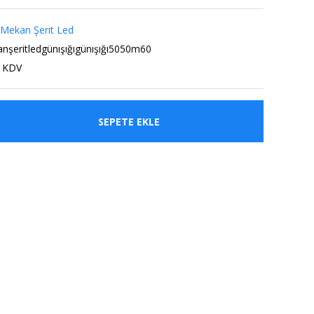
 Mekan Şerit Led
nşeritledgünışığıgünışığı5050m60
+ KDV
SEPETE EKLE