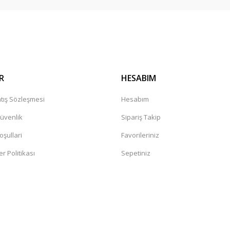
R
HESABIM
tış Sözleşmesi
Hesabım
Güvenlik
Sipariş Takip
oşullari
Favorileriniz
er Politikası
Sepetiniz