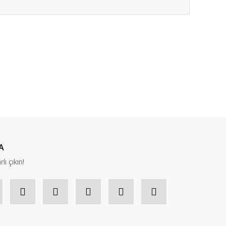
ıza iletebilirsiniz.
A
lı çıkın!