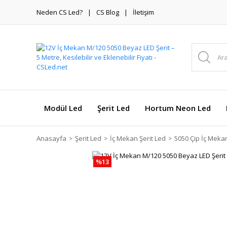
Neden CS Led?
CS Blog
İletişim
Modül Led
Şerit Led
Hortum Neon Led
Anasayfa
Şerit Led
İç Mekan Şerit Led
5050 Çip İç Mekan
%13