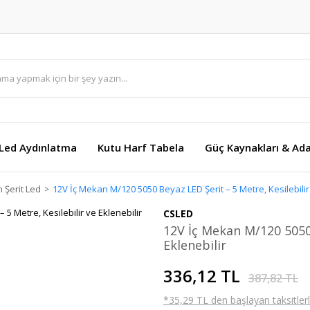
Led Aydınlatma
Kutu Harf Tabela
Güç Kaynakları & Ada
 Şerit Led
12V İç Mekan M/120 5050 Beyaz LED Şerit – 5 Metre, Kesilebilir
CSLED
12V İç Mekan M/120 5050 
Eklenebilir
336,12 TL
387,82 TL
*35,29 TL den başlayan taksitlerl