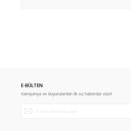
Bu ürünün fiyat bilgisi, resim, ürün açıklamalarında ve diğ
Görüş ve önerileriniz için teşekkür ederiz.
Ürün resmi kalitesiz, bozuk veya görüntülenemiyor.
Ürün açıklamasında eksik bilgiler bulunuyor.
%13
Ürün bilgilerinde hatalar bulunuyor.
Ürün fiyatı diğer sitelerden daha pahalı.
Bu ürüne benzer farklı alternatifler olmalı.
E-BÜLTEN
Kampanya ve duyurulardan ilk siz haberdar olun!