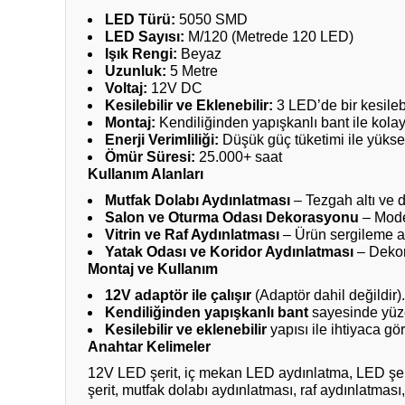
LED Türü:
5050 SMD
LED Sayısı:
M/120 (Metrede 120 LED)
Işık Rengi:
Beyaz
Uzunluk:
5 Metre
Voltaj:
12V DC
Kesilebilir ve Eklenebilir:
3 LED’de bir kesilebi
Montaj:
Kendiliğinden yapışkanlı bant ile kol
Enerji Verimliliği:
Düşük güç tüketimi ile yüksek
Ömür Süresi:
25.000+ saat
Kullanım Alanları
Mutfak Dolabı Aydınlatması
– Tezgah altı ve 
Salon ve Oturma Odası Dekorasyonu
– Moder
Vitrin ve Raf Aydınlatması
– Ürün sergileme al
Yatak Odası ve Koridor Aydınlatması
– Dekora
Montaj ve Kullanım
12V adaptör ile çalışır
(Adaptör dahil değildir).
Kendiliğinden yapışkanlı bant
sayesinde yüze
Kesilebilir ve eklenebilir
yapısı ile ihtiyaca göre
Anahtar Kelimeler
12V LED şerit, iç mekan LED aydınlatma, LED şer
şerit, mutfak dolabı aydınlatması, raf aydınlatmas