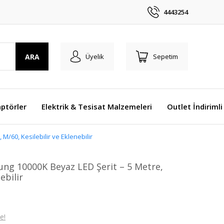
4443254
ARA
Üyelik
Sepetim
ptörler
Elektrik & Tesisat Malzemeleri
Outlet İndirimli
/60, Kesilebilir ve Eklenebilir
ng 10000K Beyaz LED Şerit – 5 Metre,
ebilir
e!