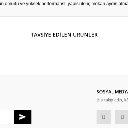
un ömürlü ve yüksek performanslı yapısı ile iç mekan aydınlatmal
er konularda yetersiz gördüğünüz noktaları öneri formunu kullanarak tarafım
TAVSİYE EDİLEN ÜRÜNLER
Ürün hakkında henüz soru sorulmamış.
Bu ürüne ilk yorumu siz yapın!
Yorum Yaz
Soru Sor
%13
SOSYAL MEDY
Bizi takip edin, kâr
Gönder