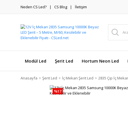
Neden CS Led?
CS Blog
İletişim
Modül Led
Şerit Led
Hortum Neon Led
Anasayfa
Şerit Led
İç Mekan Şerit Led
2835 Çip İç Mekan
%17