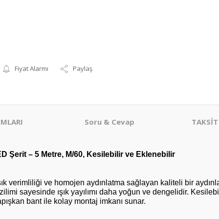
Fiyat Alarmı
Paylaş
MLARI
Soru & Cevap
TAKSİT
rit – 5 Metre, M/60, Kesilebilir ve Eklenebilir
verimliliği ve homojen aydınlatma sağlayan kaliteli bir aydınl
ilimi sayesinde ışık yayılımı daha yoğun ve dengelidir. Kesilebil
yapışkan bant ile kolay montaj imkanı sunar.