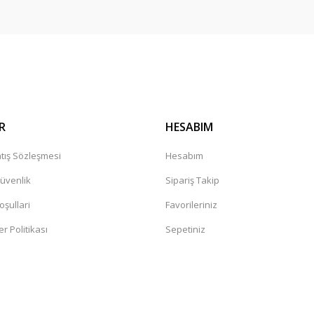
R
HESABIM
tış Sözleşmesi
Hesabım
Güvenlik
Sipariş Takip
oşullari
Favorileriniz
er Politikası
Sepetiniz