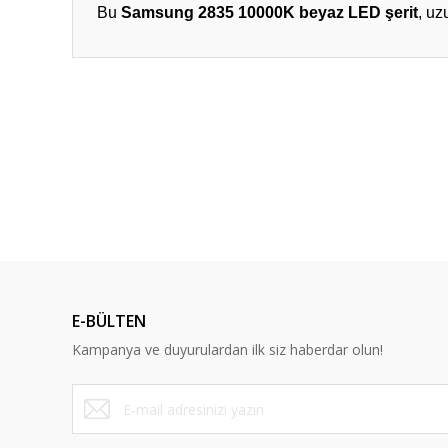
Bu
Samsung 2835 10000K beyaz LED şerit
, uz
Bu ürünün fiyat bilgisi, resim, ürün açıklamalarında ve diğ
Görüş ve önerileriniz için teşekkür ederiz.
Ürün resmi kalitesiz, bozuk veya görüntülenemiyor.
Ürün açıklamasında eksik bilgiler bulunuyor.
%13
Ürün bilgilerinde hatalar bulunuyor.
Ürün fiyatı diğer sitelerden daha pahalı.
Bu ürüne benzer farklı alternatifler olmalı.
E-BÜLTEN
Kampanya ve duyurulardan ilk siz haberdar olun!