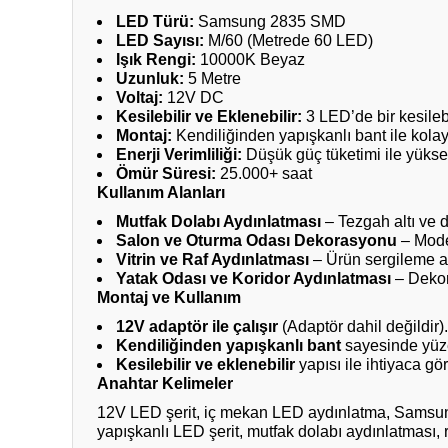
LED Türü:
Samsung 2835 SMD
LED Sayısı:
M/60 (Metrede 60 LED)
Işık Rengi:
10000K Beyaz
Uzunluk:
5 Metre
Voltaj:
12V DC
Kesilebilir ve Eklenebilir:
3 LED’de bir kesilebi
Montaj:
Kendiliğinden yapışkanlı bant ile kol
Enerji Verimliliği:
Düşük güç tüketimi ile yüksek
Ömür Süresi:
25.000+ saat
Kullanım Alanları
Mutfak Dolabı Aydınlatması
– Tezgah altı ve 
Salon ve Oturma Odası Dekorasyonu
– Moder
Vitrin ve Raf Aydınlatması
– Ürün sergileme al
Yatak Odası ve Koridor Aydınlatması
– Dekora
Montaj ve Kullanım
12V adaptör ile çalışır
(Adaptör dahil değildir).
Kendiliğinden yapışkanlı bant
sayesinde yüze
Kesilebilir ve eklenebilir
yapısı ile ihtiyaca göre
Anahtar Kelimeler
12V LED şerit, iç mekan LED aydınlatma, Samsun
yapışkanlı LED şerit, mutfak dolabı aydınlatması, 