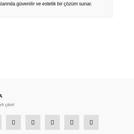
arında güvenilir ve estetik bir çözüm sunar.
ıza iletebilirsiniz.
A
lı çıkın!