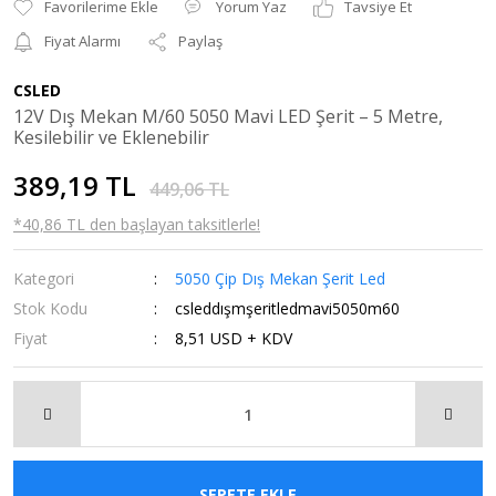
Yorum Yaz
Tavsiye Et
Fiyat Alarmı
Paylaş
CSLED
12V Dış Mekan M/60 5050 Mavi LED Şerit – 5 Metre,
Kesilebilir ve Eklenebilir
389,19 TL
449,06 TL
*40,86 TL den başlayan taksitlerle!
Kategori
5050 Çip Dış Mekan Şerit Led
Stok Kodu
csleddışmşeritledmavi5050m60
Fiyat
8,51 USD + KDV
SEPETE EKLE