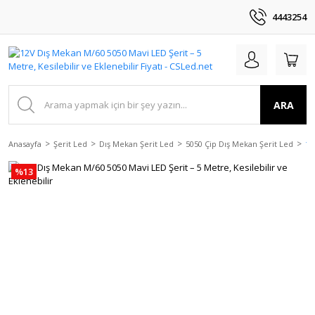
4443254
ARA
Anasayfa
Şerit Led
Dış Mekan Şerit Led
5050 Çip Dış Mekan Şerit Led
12
%13