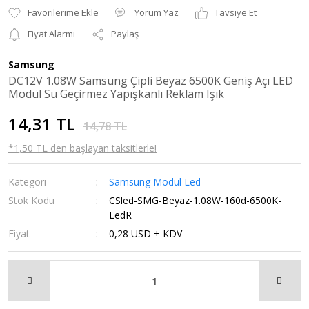
Yorum Yaz
Tavsiye Et
Fiyat Alarmı
Paylaş
Samsung
DC12V 1.08W Samsung Çipli Beyaz 6500K Geniş Açı LED
Modül Su Geçirmez Yapışkanlı Reklam Işık
14,31 TL
14,78 TL
*1,50 TL den başlayan taksitlerle!
Kategori
Samsung Modül Led
Stok Kodu
CSled-SMG-Beyaz-1.08W-160d-6500K-
LedR
Fiyat
0,28 USD + KDV