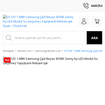
4443254
ARA
Anasayfa
Modül Led
Samsung Modül Led
DC12V 1.08W Samsung Çipli Beya
%3